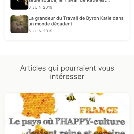
seule source, le Travail de Katie est
présent.
6 JUIN 2019
La grandeur du Travail de Byron Katie dans
un monde décadent
6 JUIN 2019
Articles qui pourraient vous
intéresser