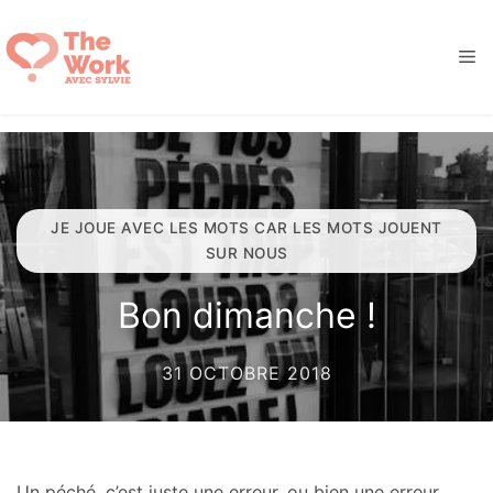
Aller
au
M
contenu
JE JOUE AVEC LES MOTS CAR LES MOTS JOUENT
SUR NOUS
Bon dimanche !
31 OCTOBRE 2018
Un péché, c’est juste une erreur, ou bien une erreur