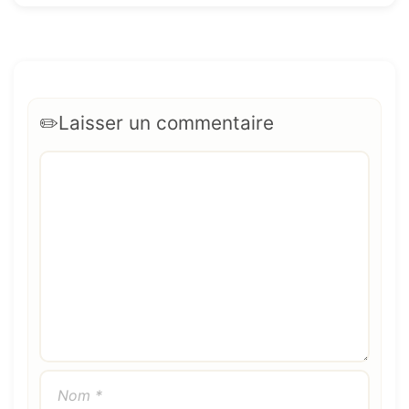
Laisser un commentaire
Commentaire
Nom
E-
Site
mail
web