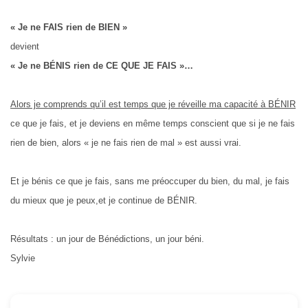
« Je ne FAIS rien de BIEN »
devient
« Je ne BÉNIS rien de CE QUE JE FAIS »…
Alors je com
prends qu’il est temps que je
réveille ma capacité à BÉNIR
ce que je fais, et je deviens en même temps conscient que si je ne fais
rien de bien, alors « je ne fais rien de mal » est aussi vrai.
Et je bénis ce que je fais, sans me préoccuper du bien, du mal, je fais
du mieux que je peux,et je continue de BÉNIR.
Résultats : un jour de Bénédictions, un jour béni.
Sylvie