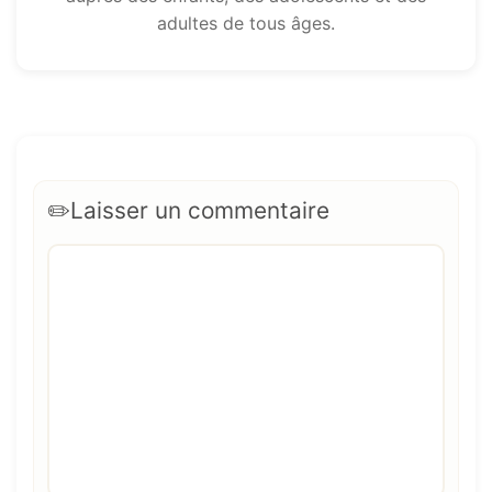
adultes de tous âges.
Laisser un commentaire
Commentaire
Nom
E-
Site
mail
web