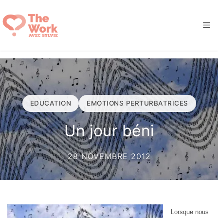
Aller
au
M
contenu
EDUCATION
EMOTIONS PERTURBATRICES
Un jour béni
28 NOVEMBRE 2012
Lorsque nous