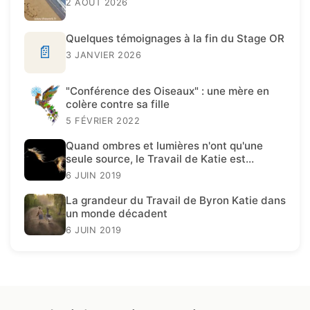
2 AOÛT 2026
Quelques témoignages à la fin du Stage OR
📄
3 JANVIER 2026
"Conférence des Oiseaux" : une mère en
colère contre sa fille
5 FÉVRIER 2022
Quand ombres et lumières n'ont qu'une
seule source, le Travail de Katie est
présent.
6 JUIN 2019
La grandeur du Travail de Byron Katie dans
un monde décadent
6 JUIN 2019