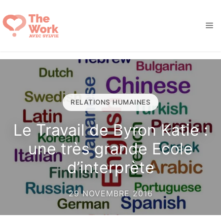
Aller
au
M
contenu
RELATIONS HUMAINES
Le Travail de Byron Katie :
une très grande Ecole
d’interprète
29 NOVEMBRE 2016