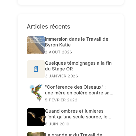
Articles récents
Immersion dans le Travail de
Byron Katie
2 AOÛT 2026
Quelques témoignages à la fin
📄
du Stage OR
3 JANVIER 2026
"Conférence des Oiseaux" :
une mère en colère contre sa
fille
5 FÉVRIER 2022
Quand ombres et lumières
n'ont qu'une seule source, le
Travail de Katie est présent.
6 JUIN 2019
La grandeur du Travail de