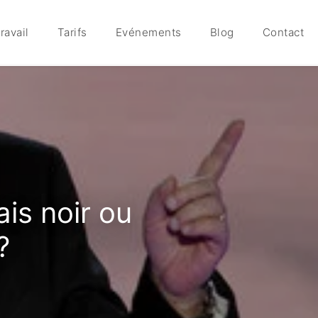
ravail
Tarifs
Evénements
Blog
Contact
ais noir ou
?