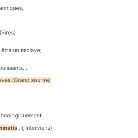
ranniques,
!
.(Rires)
 être un esclave;
t puissants…
aves.(Grand sourire)
technologiquement.
minatis
…(j’interviens)