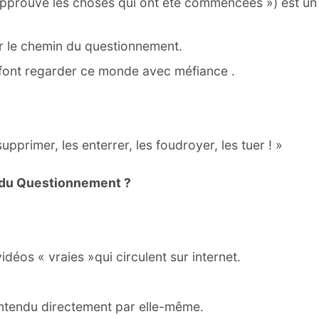
 approuve les choses qui ont été commencées ») est un
r le chemin du questionnement.
i font regarder ce monde avec méfiance .
s supprimer, les enterrer, les foudroyer, les tuer ! »
l du Questionnement ?
idéos « vraies »qui circulent sur internet.
n entendu directement par elle-même.