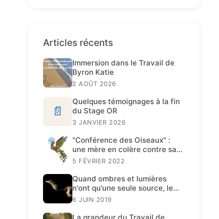
Articles récents
Immersion dans le Travail de
Byron Katie
2 AOÛT 2026
Quelques témoignages à la fin
📄
du Stage OR
3 JANVIER 2026
"Conférence des Oiseaux" :
une mère en colère contre sa
fille
5 FÉVRIER 2022
Quand ombres et lumières
n'ont qu'une seule source, le
Travail de Katie est présent.
6 JUIN 2019
La grandeur du Travail de