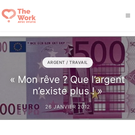
Aller
au
M
contenu
ARGENT / TRAVAIL
« Mon rêve ? Que l’argent
n’existe plus ! »
26 JANVIER 2012