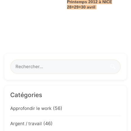
Printemps 2012 à NICE
28+29+30 avril
🔍
Catégories
(56)
Approfondir le work
(46)
Argent / travail