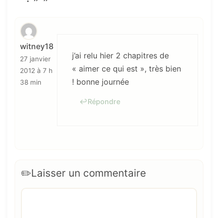
witney18
j’ai relu hier 2 chapitres de
27 janvier
« aimer ce qui est », très bien
2012 à 7 h
! bonne journée
38 min
Répondre
Laisser un commentaire
Commentaire
Nom
E-
Site
mail
web