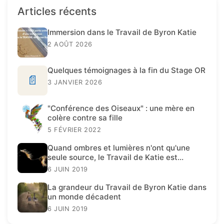
Articles récents
Immersion dans le Travail de Byron Katie
2 AOÛT 2026
Quelques témoignages à la fin du Stage OR
📄
3 JANVIER 2026
"Conférence des Oiseaux" : une mère en
colère contre sa fille
5 FÉVRIER 2022
Quand ombres et lumières n'ont qu'une
seule source, le Travail de Katie est
présent.
6 JUIN 2019
La grandeur du Travail de Byron Katie dans
un monde décadent
6 JUIN 2019