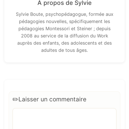
À propos de Sylvie
Sylvie Boute, psychopédagogue, formée aux
pédagogies nouvelles, spécifiquement les
pédagogies Montessori et Steiner ; depuis
2008 au service de la diffusion du Work
auprès des enfants, des adolescents et des
adultes de tous âges.
Laisser un commentaire
Commentaire
Nom
E-
Site
mail
web