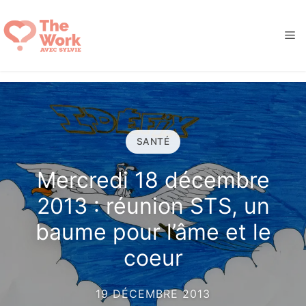
Aller
au
M
contenu
SANTÉ
Mercredi 18 décembre
2013 : réunion STS, un
baume pour l’âme et le
coeur
19 DÉCEMBRE 2013