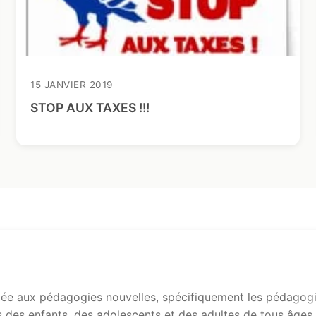
15 JANVIER 2019
STOP AUX TAXES !!!
e aux pédagogies nouvelles, spécifiquement les pédagogie
s des enfants, des adolescents et des adultes de tous âges.