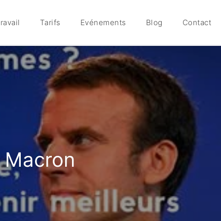
ravail
Tarifs
Evénements
Blog
Contact
l Macron