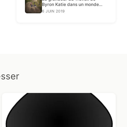
Byron Katie dans un monde
décadent
6 JUIN 2019
esser