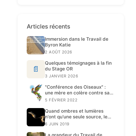
Articles récents
Immersion dans le Travail de
Byron Katie
2 AOÛT 2026
Quelques témoignages à la fin
📄
du Stage OR
3 JANVIER 2026
"Conférence des Oiseaux" :
une mère en colère contre sa
fille
5 FÉVRIER 2022
Quand ombres et lumières
n'ont qu'une seule source, le
Travail de Katie est présent.
6 JUIN 2019
La grandeur du Travail de