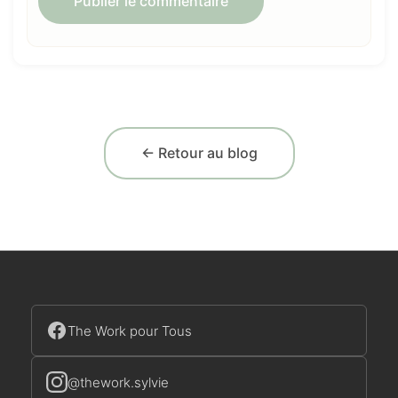
← Retour au blog
The Work pour Tous
@thework.sylvie