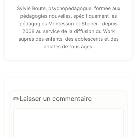
Sylvie Boute, psychopédagogue, formée aux
pédagogies nouvelles, spécifiquement les
pédagogies Montessori et Steiner ; depuis
2008 au service de la diffusion du Work
auprès des enfants, des adolescents et des
adultes de tous âges.
Laisser un commentaire
Commentaire
Nom
E-
Site
mail
web