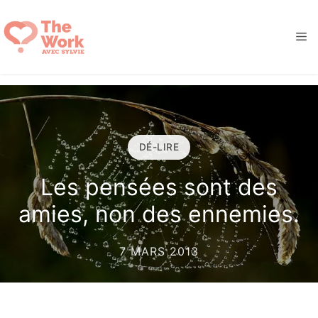
Aller
au
M
contenu
DÉ-LIRE
Les pensées sont des
amies, non des ennemies.
7 MARS 2013