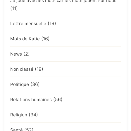
Je joue avec les mots car les mots jouent sur nous
(11)
(19)
Lettre mensuelle
(16)
Mots de Katie
(2)
News
(19)
Non classé
(36)
Politique
(56)
Relations humaines
(34)
Religion
(52)
Santé