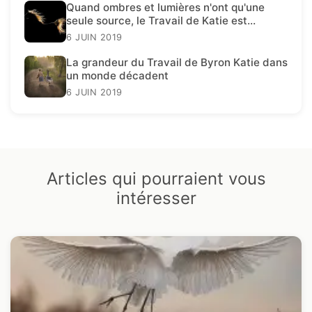
Quand ombres et lumières n'ont qu'une
seule source, le Travail de Katie est
présent.
6 JUIN 2019
La grandeur du Travail de Byron Katie dans
un monde décadent
6 JUIN 2019
Articles qui pourraient vous
intéresser