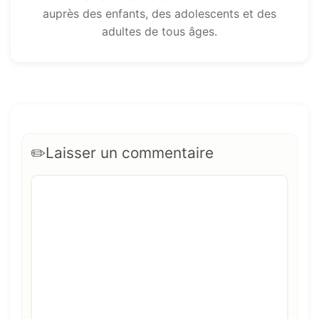
auprès des enfants, des adolescents et des
adultes de tous âges.
Laisser un commentaire
Commentaire
Nom
E-
Site
mail
web