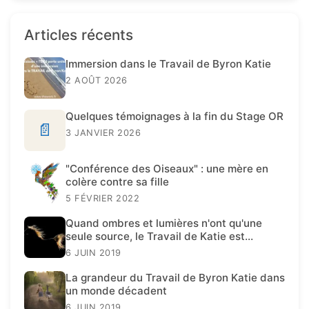
Articles récents
Immersion dans le Travail de Byron Katie
2 AOÛT 2026
Quelques témoignages à la fin du Stage OR
📄
3 JANVIER 2026
"Conférence des Oiseaux" : une mère en
colère contre sa fille
5 FÉVRIER 2022
Quand ombres et lumières n'ont qu'une
seule source, le Travail de Katie est
présent.
6 JUIN 2019
La grandeur du Travail de Byron Katie dans
un monde décadent
6 JUIN 2019