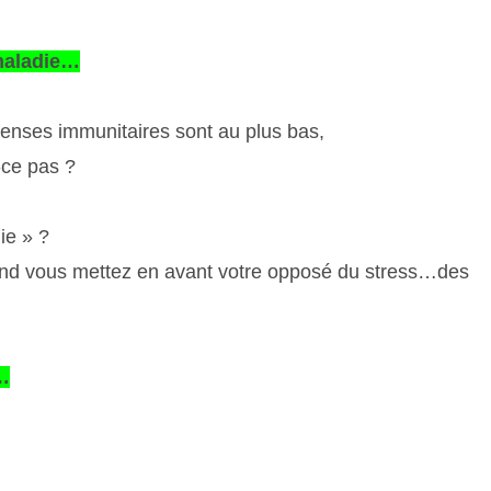
 maladie…
fenses immunitaires sont au plus bas,
-ce pas ?
die » ?
and vous mettez en avant votre opposé du stress…des
s…