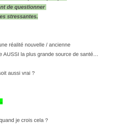
ent de questionner
es stressantes.
ne réalité nouvelle / ancienne
tre AUSSI la plus grande source de santé…
oit aussi vrai ?
e…
uand je crois cela ?