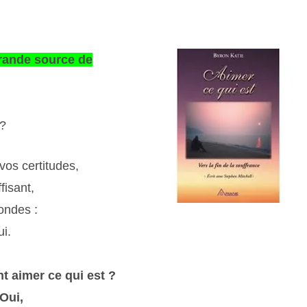
grande source de
 ?
 vos certitudes,
fisant,
ondes :
ui.
t aimer ce qui est ?
Oui,