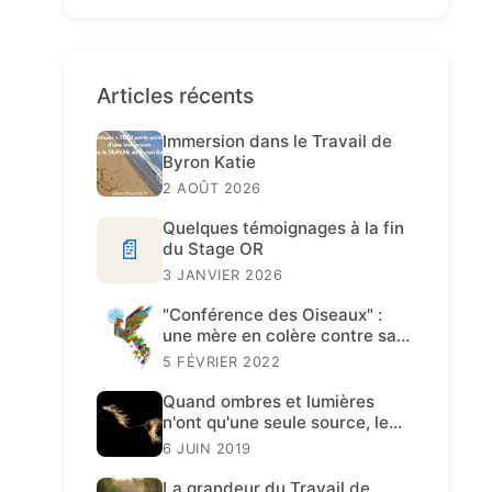
Articles récents
Immersion dans le Travail de
Byron Katie
2 AOÛT 2026
Quelques témoignages à la fin
📄
du Stage OR
3 JANVIER 2026
"Conférence des Oiseaux" :
une mère en colère contre sa
fille
5 FÉVRIER 2022
Quand ombres et lumières
n'ont qu'une seule source, le
Travail de Katie est présent.
6 JUIN 2019
La grandeur du Travail de