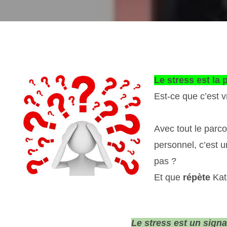
Le stress est la
Est-ce que c’est v
Avec tout le parc
personnel, c’est u
pas ?
Et que
répète
Kati
Le stress est un sign