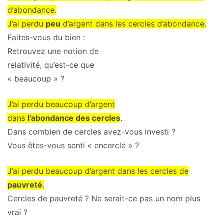
d’abondance.
J’ai perdu
peu
d’argent dans les cercles d’abondance.
Faites-vous du bien :
Retrouvez une notion de
relativité, qu’est-ce que
« beaucoup » ?
J’ai perdu beaucoup d’argent
dans
l’abondance des cercles
.
Dans combien de cercles avez-vous investi ?
Vous êtes-vous senti « encerclé » ?
J’ai perdu beaucoup d’argent dans les cercles de
pauvreté
.
Cercles de pauvreté ? Ne serait-ce pas un nom plus
vrai ?