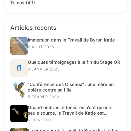
(49)
Temps
Articles récents
Immersion dans le Travail de Byron Katie
2 AOÛT 2026
Quelques témoignages à la fin du Stage OR
📄
3 JANVIER 2026
"Conférence des Oiseaux" : une mère en
colère contre sa fille
5 FÉVRIER 2022
Quand ombres et lumières n'ont qu'une
seule source, le Travail de Katie est
présent.
6 JUIN 2019
La grandeur du Travail de Byron Katie dans