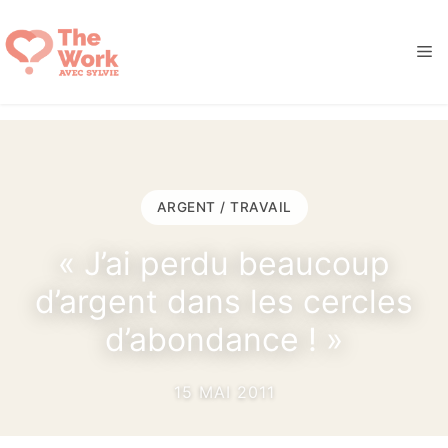
Aller
au
M
contenu
ARGENT / TRAVAIL
« J’ai perdu beaucoup
d’argent dans les cercles
d’abondance ! »
15 MAI 2011