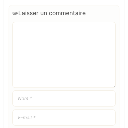
Laisser un commentaire
Commentaire
Nom
E-
Site
mail
web