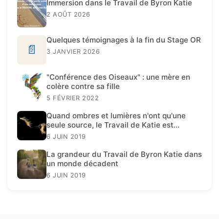
Immersion dans le Travail de Byron Katie
2 AOÛT 2026
Quelques témoignages à la fin du Stage OR
📄
3 JANVIER 2026
"Conférence des Oiseaux" : une mère en
colère contre sa fille
5 FÉVRIER 2022
Quand ombres et lumières n'ont qu'une
seule source, le Travail de Katie est
présent.
6 JUIN 2019
La grandeur du Travail de Byron Katie dans
un monde décadent
6 JUIN 2019