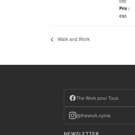
min
Prix :
€90
Walk and Work
The Work pour Tous
@thework.sylvie
NEWSLETTER