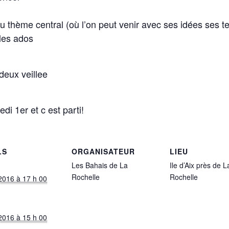
du thème central (où l’on peut venir avec ses idées ses 
 les ados
 deux veillee
i 1er et c est parti!
LS
ORGANISATEUR
LIEU
Les Bahais de La
Ile d’Aix près de L
Rochelle
Rochelle
t 2016 à 17 h 00
t 2016 à 15 h 00