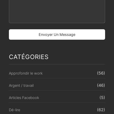
CATÉGORIES
(56)
Approfondir le work
(46)
Argent / travail
(5)
Articles Facebook
(62)
Dé-lire