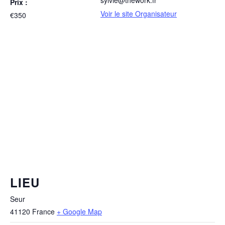
sylvie@thework.fr
Prix :
Voir le site Organisateur
€350
LIEU
Seur
41120
France
+ Google Map