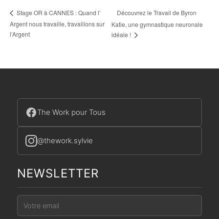
Découvrez le Travail de Byron
Stage OR à CANNES : Quand l’
Argent nous travaille, travaillons sur
Katie, une gymnastique neuronale
l’Argent
idéale !
The Work pour Tous
@thework.sylvie
NEWSLETTER