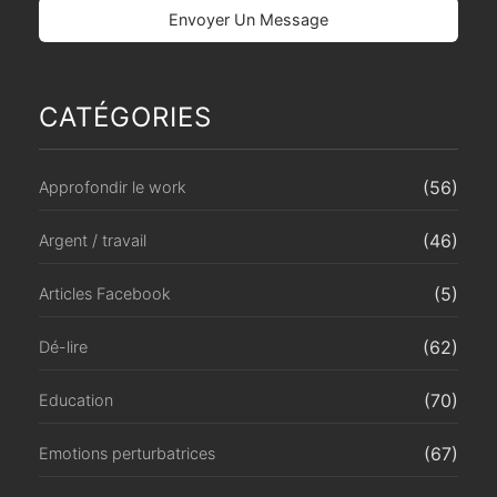
CATÉGORIES
(56)
Approfondir le work
(46)
Argent / travail
(5)
Articles Facebook
(62)
Dé-lire
(70)
Education
(67)
Emotions perturbatrices