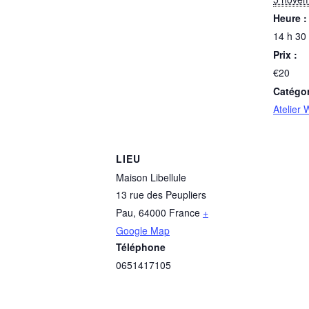
Heure :
14 h 30
Prix :
€20
Catégo
Atelier
LIEU
Maison Libellule
13 rue des Peupliers
Pau
,
64000
France
+
Google Map
Téléphone
0651417105