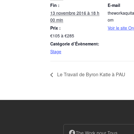
Fin :
E-mail
13 novembre 2016 à 18 h
theworkaquit
00 min
om
Prix :
Voir le site O
€105 à €285
Catégorie d’Évènement:
Stage
Le Travail de Byron Katie à PAU
The Work pour Tous