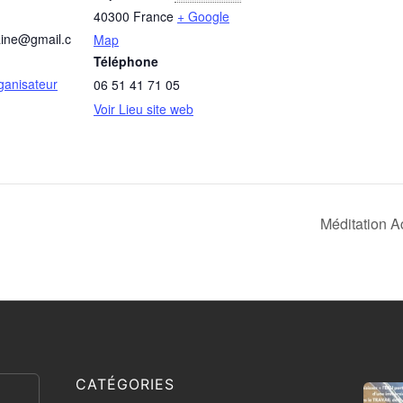
40300
France
+ Google
aine@gmail.c
Map
Téléphone
rganisateur
06 51 41 71 05
Voir Lieu site web
Méditation 
CATÉGORIES