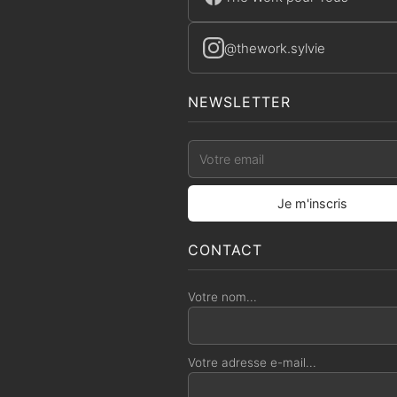
@thework.sylvie
NEWSLETTER
CONTACT
Votre nom...
Votre adresse e-mail...