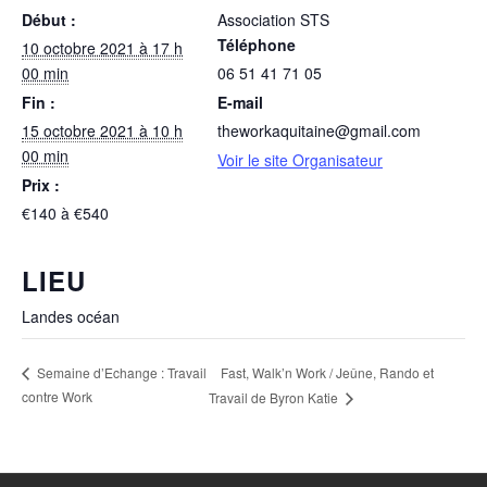
Début :
Association STS
Téléphone
10 octobre 2021 à 17 h
00 min
06 51 41 71 05
Fin :
E-mail
15 octobre 2021 à 10 h
theworkaquitaine@gmail.com
00 min
Voir le site Organisateur
Prix :
€140 à €540
LIEU
Landes océan
Fast, Walk’n Work / Jeûne, Rando et
Semaine d’Echange : Travail
contre Work
Travail de Byron Katie