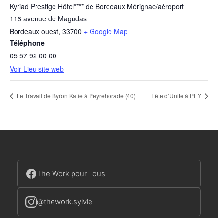
Kyriad Prestige Hôtel**** de Bordeaux Mérignac/aéroport
116 avenue de Magudas
Bordeaux ouest
,
33700
+ Google Map
Téléphone
05 57 92 00 00
Voir Lieu site web
Le Travail de Byron Katie à Peyrehorade (40)
Fête d’Unité à PEY
The Work pour Tous
@thework.sylvie