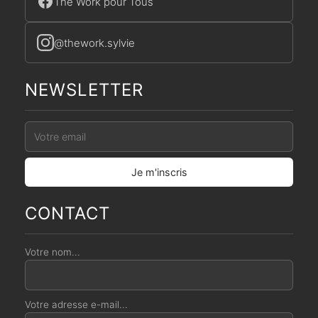
The Work pour Tous
@thework.sylvie
NEWSLETTER
CONTACT
Votre nom...
Votre adresse e-mail...