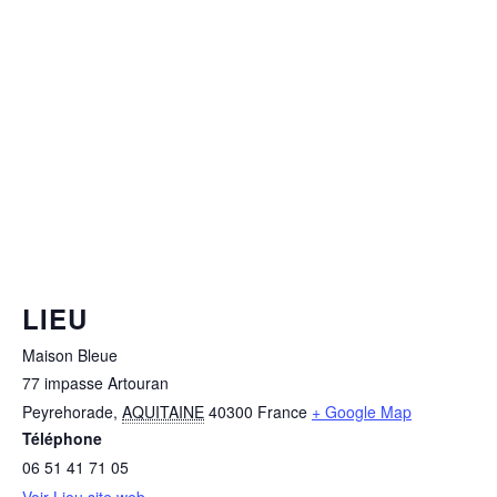
LIEU
Maison Bleue
77 impasse Artouran
Peyrehorade
,
AQUITAINE
40300
France
+ Google Map
Téléphone
06 51 41 71 05
Voir Lieu site web