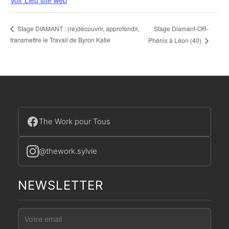
Stage Diamant-OR-
Stage DIAMANT : (re)découvrir, approfondir,
transmettre le Travail de Byron Katie
Phénix à Léon (40)
The Work pour Tous
@thework.sylvie
NEWSLETTER