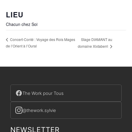
LIEU
Chacun chez Soi
Stage DIAMANT au
Concert-Conté : Voyage des Rois Mages
de l’Orient à l’Oural
domaine Xixtaberri
The Work pour Tous
@thework.sylvie
NEWSLETTER