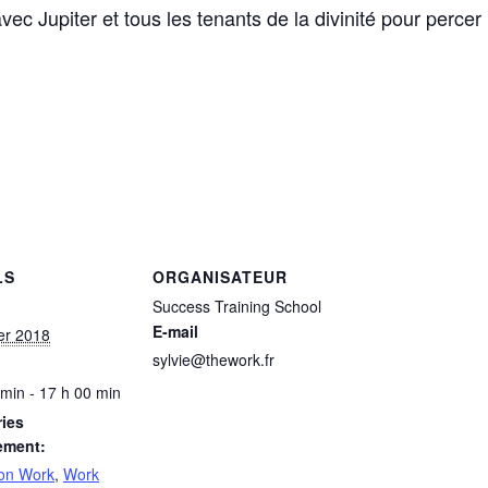
c Jupiter et tous les tenants de la divinité pour percer
LS
ORGANISATEUR
Success Training School
E-mail
ier 2018
sylvie@thework.fr
 min - 17 h 00 min
ies
ement:
on Work
,
Work