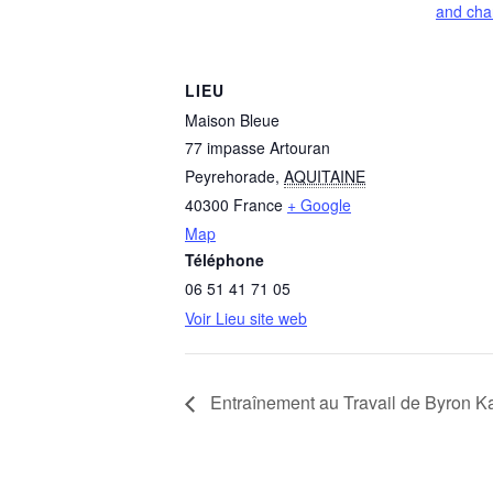
and cha
LIEU
Maison Bleue
77 impasse Artouran
Peyrehorade
,
AQUITAINE
40300
France
+ Google
Map
Téléphone
06 51 41 71 05
Voir Lieu site web
Entraînement au Travail de Byro