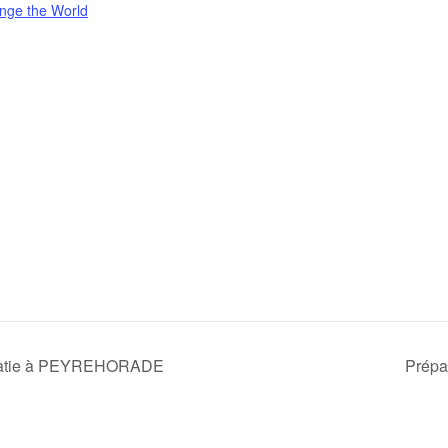
nge the World
n Katie à PEYREHORADE
Prépa