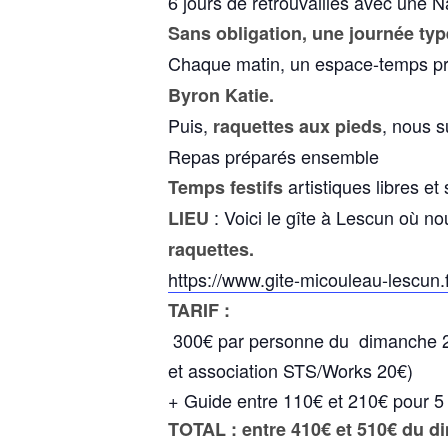
6 jours de retrouvailles avec une Na
Sans obligation, une journée type
Chaque matin, un espace-temps pr
Byron Katie.
Puis,
, nous 
raquettes aux pieds
Repas préparés ensemble
artistiques libres et
Temps festifs
: Voici le gîte à Lescun où 
LIEU
raquettes.
https://www.gite-micouleau-
lescun.f
TARIF :
300€ par personne du dimanche 21 
et association STS/Works 20€)
+ Guide entre 110€ et 210€ pour 
TOTAL : entre 410€ et 510€ du 