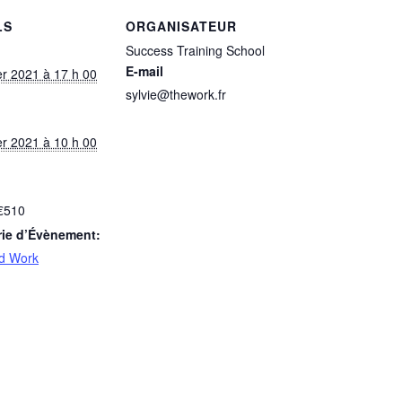
LS
ORGANISATEUR
Success Training School
E-mail
er 2021 à 17 h 00
sylvie@thework.fr
er 2021 à 10 h 00
€510
rie d’Évènement:
d Work