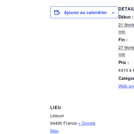
DÉTAI
Ajouter au calendrier
Début :
21 févri
min
Fin :
27 févri
min
Prix :
€410 à 
Catégo
Walk an
LIEU
Lescun
64490
France
+ Google
Map