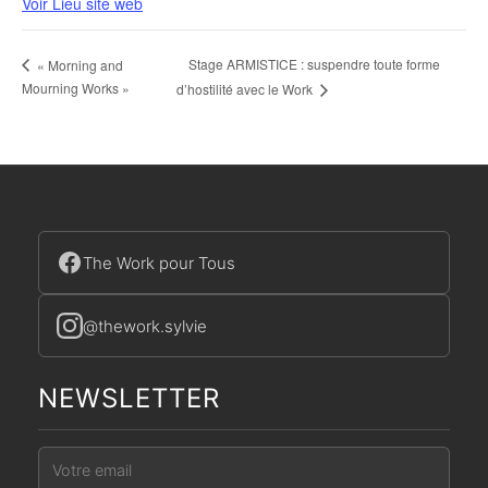
Voir Lieu site web
Stage ARMISTICE : suspendre toute forme
« Morning and
Mourning Works »
d’hostilité avec le Work
The Work pour Tous
@thework.sylvie
NEWSLETTER