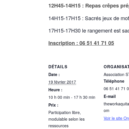
12H45-14H15 : Repas crêpes prép
14H15-17H15 : Sacrés jeux de mot
17H15-17H30 le rangement est sacr
Inscription : 06 51 41 71 05
DÉTAILS
ORGANISA
Date :
Association 
Téléphone
19 février 2017
06 51 41 71 
Heure :
E-mail
10 h 00 min - 17 h 30 min
theworkaquit
Prix :
om
Participation libre,
Voir le site O
modulable selon les
ressources