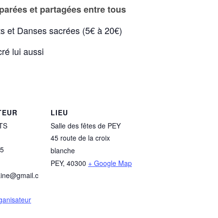
arées et partagées entre tous
s et Danses sacrées (5€ à 20€)
é lui aussi
TEUR
LIEU
STS
Salle des fêtes de PEY
45 route de la croix
05
blanche
PEY
,
40300
+ Google Map
aine@gmail.c
rganisateur