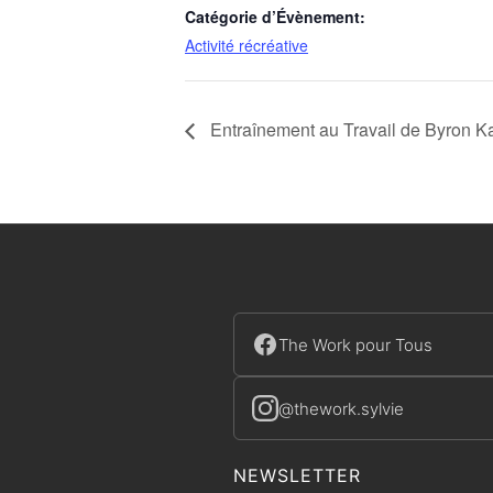
Catégorie d’Évènement:
Activité récréative
Entraînement au Travail de Byron K
The Work pour Tous
@thework.sylvie
NEWSLETTER