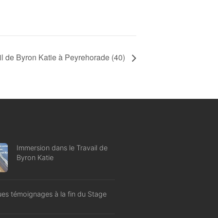
il de Byron Katie à Peyrehorade (40)
Immersion dans le Travail de
Byron Katie
es témoignages à la fin du Stage