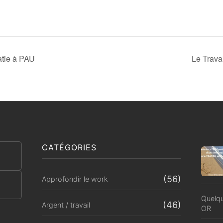
atie à PAU
Le Trava
CATÉGORIES
(56)
Approfondir le work
Quelqu
(46)
Argent / travail
OR