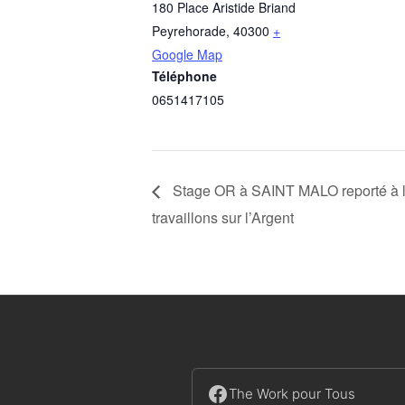
180 Place Aristide Briand
Peyrehorade
,
40300
+
Google Map
Téléphone
0651417105
Stage OR à SAINT MALO reporté à l’
travaillons sur l’Argent
The Work pour Tous