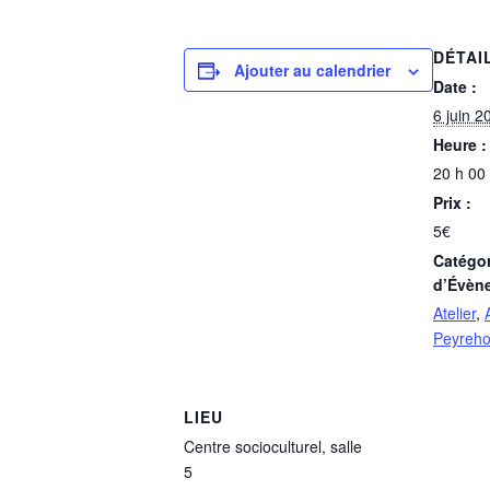
DÉTAI
Ajouter au calendrier
Date :
6 juin 2
Heure :
20 h 00
Prix :
5€
Catégor
d’Évèn
Atelier
,
Peyreh
LIEU
Centre socioculturel, salle
5