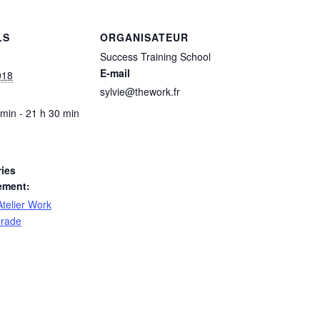
LS
ORGANISATEUR
Success Training School
E-mail
018
sylvie@thework.fr
 min - 21 h 30 min
ies
ement:
Atelier Work
orade