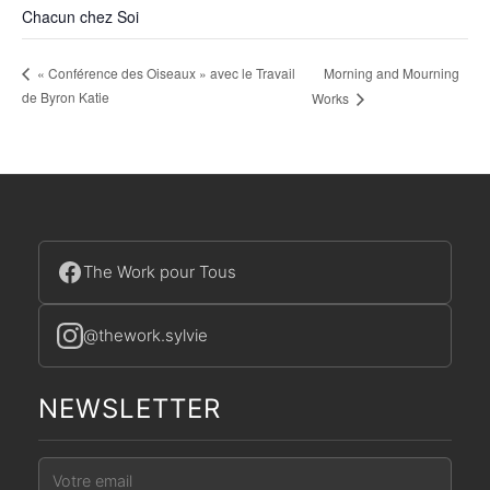
Chacun chez Soi
Morning and Mourning
« Conférence des Oiseaux » avec le Travail
de Byron Katie
Works
The Work pour Tous
@thework.sylvie
NEWSLETTER