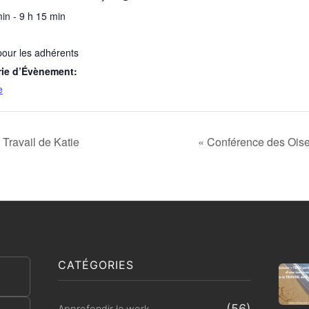
in - 9 h 15 min
pour les adhérents
rie d’Évènement:
e
Travail de Katie
« Conférence des Oise
CATÉGORIES
(56)
Approfondir le work