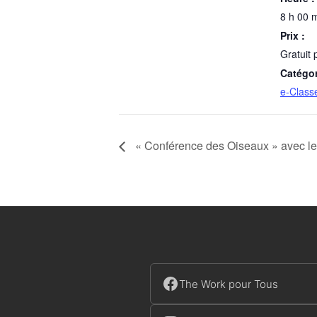
8 h 00 m
Prix :
Gratuit 
Catégo
e-Class
« Conférence des Oiseaux » avec le 
The Work pour Tous