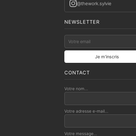
@thework.sylvie
NEWSLETTER
CONTACT
Votre nom...
Votre adresse e-mail...
Votre message...