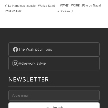
WAVE’n WORK : Fête du Travail
Le Handicap : session Work à Saint
Paul les Dax
à l’Océan
The Work pour Tous
@thework.sylvie
NEWSLETTER