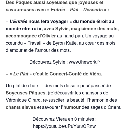
Des Pâques aussi soyeuses que joyeuses et
savoureuses avec «
Entrée – Plat – Desserts
» :
–
L’Entrée
nous fera voyager « du monde étroit au
monde être-roi »,
avec Sylvie, magicienne des mots,
accompagnée d’Olivier
au hand-pan. Un voyage au
cœur du « Travail » de Byron Katie, au cœur des mots
d’amour et de l’amour des mots.
Découvrez Sylvie :
www.thework.fr
– «
Le Plat
» c’est le Concert-Conté de Viéra.
Un plat de choix… des mots de soie pour passer de
Soyeuses Pâques
, (re)découvrir les chansons de
Véronique Girard, re-susciter la beauté, l’harmonie des
chants slaves
et savourer l’
humour
des sages d’Orient.
Découvrez Viera en 3 minutes :
https://youtu.be/uP6Y6i3CRnw