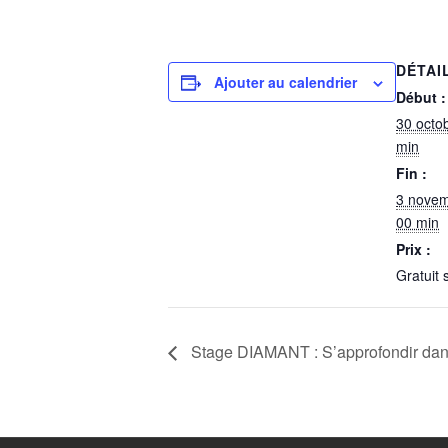
DÉTAI
Ajouter au calendrier
Début :
30 octo
min
Fin :
3 novem
00 min
Prix :
Gratuit
Stage DIAMANT : S’approfondir dans l