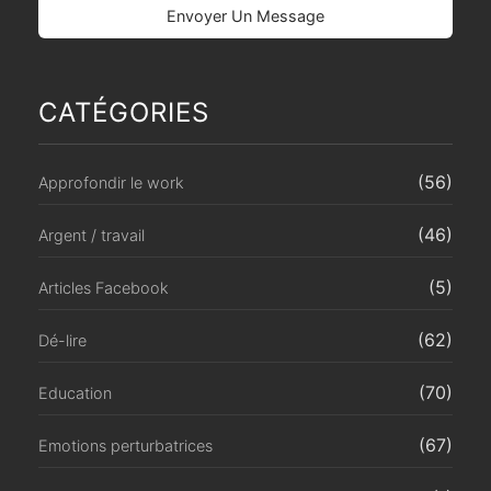
CATÉGORIES
(56)
Approfondir le work
(46)
Argent / travail
(5)
Articles Facebook
(62)
Dé-lire
(70)
Education
(67)
Emotions perturbatrices