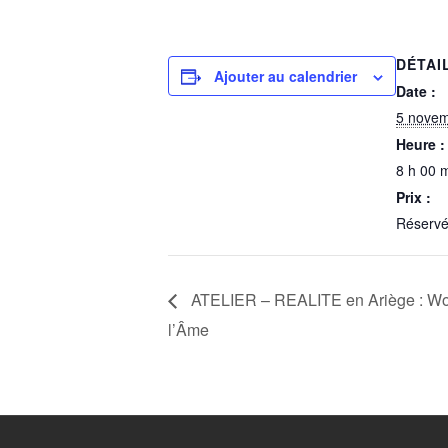
DÉTAI
Ajouter au calendrier
Date :
5 nove
Heure :
8 h 00 m
Prix :
Réservé
ATELIER – REALITE en Ariège : Wo
l’Âme