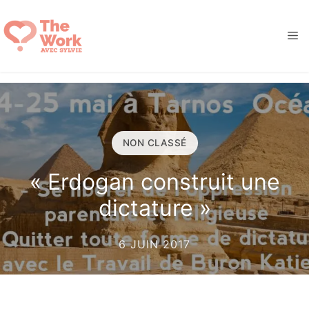
Aller
au
M
contenu
NON CLASSÉ
« Erdogan construit une
dictature »
6 JUIN 2017