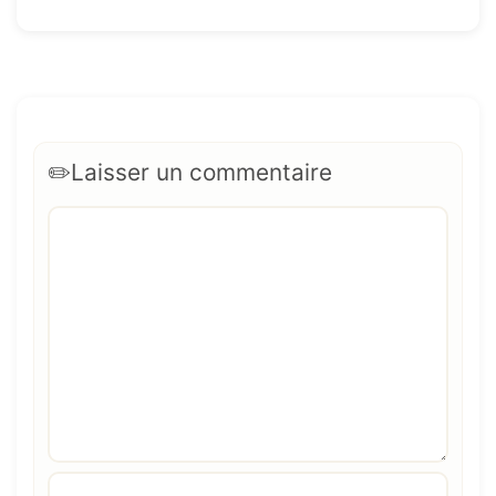
Laisser un commentaire
Commentaire
Nom
E-
Site
mail
web