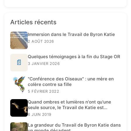
Articles récents
Immersion dans le Travail de Byron Katie
2 AOÛT 2026
Quelques témoignages à la fin du Stage OR
📄
3 JANVIER 2026
"Conférence des Oiseaux" : une mère en
colère contre sa fille
5 FÉVRIER 2022
Quand ombres et lumières n'ont qu'une
seule source, le Travail de Katie est
présent.
6 JUIN 2019
La grandeur du Travail de Byron Katie dans
un monde décadent