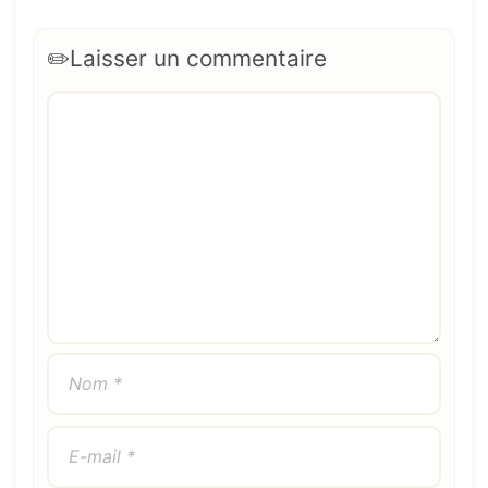
Laisser un commentaire
Commentaire
Nom
E-
Site
mail
web