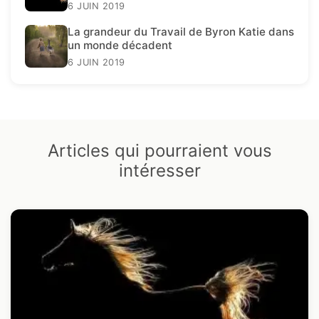
présent.
6 JUIN 2019
La grandeur du Travail de Byron Katie dans
un monde décadent
6 JUIN 2019
Articles qui pourraient vous
intéresser