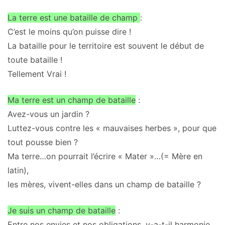
La terre est une
bataille de champ
:
C’est le moins qu’on puisse dire !
La bataille pour le territoire est souvent le début de
toute bataille !
Tellement Vrai !
Ma
terre est un champ de bataille
:
Avez-vous un jardin ?
Luttez-vous contre les « mauvaises herbes », pour que
tout pousse bien ?
Ma terre…on pourrait l’écrire « Mater »…(= Mère en
latin),
les mères, vivent-elles dans un champ de bataille ?
Je
suis un champ de bataille
:
Entre nos envies et nos obligations, y-a-t-il harmonie