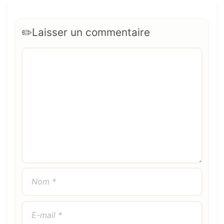
Laisser un commentaire
Commentaire
Nom
E-
Site
mail
web