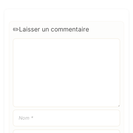
Laisser un commentaire
Commentaire
Nom
E-
Site
mail
web