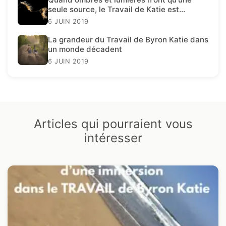
seule source, le Travail de Katie est
présent.
6 JUIN 2019
La grandeur du Travail de Byron Katie dans
un monde décadent
6 JUIN 2019
Articles qui pourraient vous
intéresser