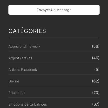
CATÉGORIES
(56)
Approfondir le work
(46)
Argent / travail
(5)
Articles Facebook
(62)
Dé-lire
(70)
Education
(67)
Emotions perturbatrices