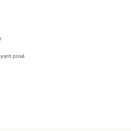
?
ayant posé