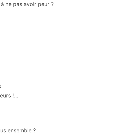
à ne pas avoir peur ?
s
eurs !…
tous ensemble ?