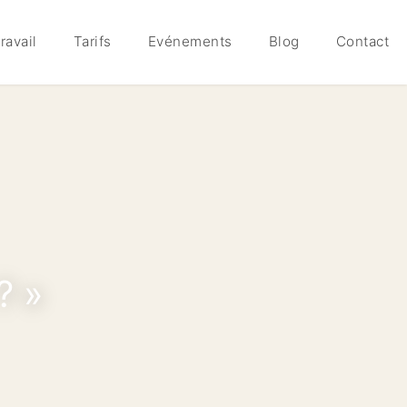
ravail
Tarifs
Evénements
Blog
Contact
? »