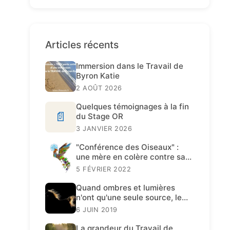
Articles récents
Immersion dans le Travail de
Byron Katie
2 AOÛT 2026
Quelques témoignages à la fin
📄
du Stage OR
3 JANVIER 2026
"Conférence des Oiseaux" :
une mère en colère contre sa
fille
5 FÉVRIER 2022
Quand ombres et lumières
n'ont qu'une seule source, le
Travail de Katie est présent.
6 JUIN 2019
La grandeur du Travail de